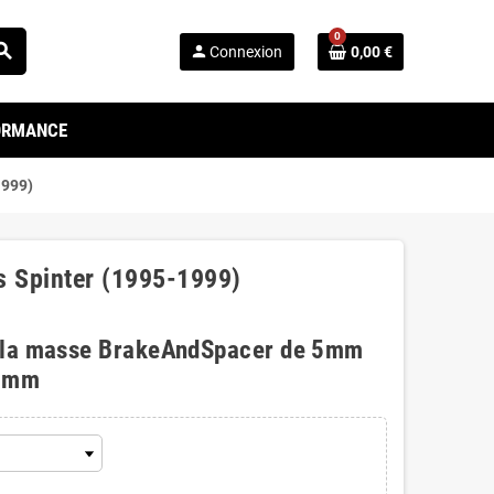
0
arch
person
Connexion
0,00 €
FORMANCE
1999)
s Spinter (1995-1999)
 la masse BrakeAndSpacer de 5mm
0mm