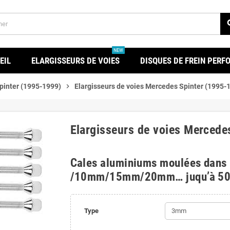
se
NEW
EIL
ELARGISSEURS DE VOIES
DISQUES DE FREIN PER
pinter (1995-1999)
chevron_right
Elargisseurs de voies Mercedes Spinter (1995-
Elargisseurs de voies Mercede
Cales aluminiums moulées dans
/10mm/15mm/20mm… juqu’à 5
Type