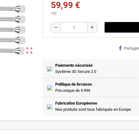
59,99 €
TTC
remove
add
Partager
zoom_out_map
Paiements sécurisés
Système 3D Secure 2.0
Politique de livraison
Prix unique de 9.99€
Fabrication Européenne
Nos produits sont tous fabriqués en Europe