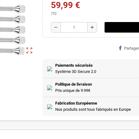
59,99 €
TTC
remove
add
Partager
zoom_out_map
Paiements sécurisés
Système 3D Secure 2.0
Politique de livraison
Prix unique de 9.99€
Fabrication Européenne
Nos produits sont tous fabriqués en Europe