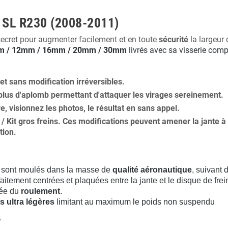
s SL R230 (2008-2011)
secret pour augmenter facilement et en toute
sécurité
la largeur 
 / 12mm / 16mm / 20mm / 30mm
livrés avec sa visserie comp
 et
sans modification
irréversibles.
plus
d'aplomb
permettant d'attaquer les virages sereinement.
ure, visionnez les photos, le résultat en sans appel.
s / Kit gros freins. Ces modifications peuvent amener la jante
tion
.
sont moulés dans la masse de
qualité aéronautique
, suivant
aitement centrées et plaquées entre la jante et le disque de frei
rée du
roulement
.
s ultra légères
limitant au maximum le poids non suspendu
.