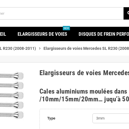
se
NEW
EIL
ELARGISSEURS DE VOIES
DISQUES DE FREIN PER
L R230 (2008-2011)
chevron_right
Elargisseurs de voies Mercedes SL R230 (200
Elargisseurs de voies Merced
Cales aluminiums moulées dans
/10mm/15mm/20mm… juqu’à 5
Type