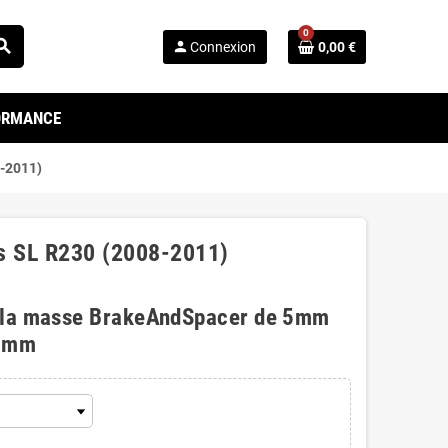
0
arch
person
Connexion
0,00 €
FORMANCE
8-2011)
es SL R230 (2008-2011)
 la masse BrakeAndSpacer de 5mm
0mm