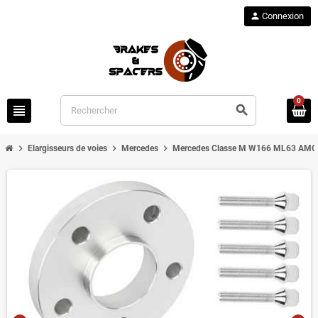
person
Connexion
0
view_headline
search
chevron_right
chevron_right
chevron_right
Elargisseurs de voies
Mercedes
Mercedes Classe M W166 ML63 AMG