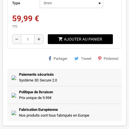
Type
59,99 €
TTC
shopping_cart
remove
add
AJOUTER AU PANIER
Partager
Tweet
Pinterest
Paiements sécurisés
Système 3D Secure 2.0
Politique de livraison
Prix unique de 9.99€
Fabrication Européenne
Nos produits sont tous fabriqués en Europe