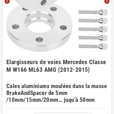
chevron_left
chevron_right
Elargisseurs de voies Mercedes Classe
M W166 ML63 AMG (2012-2015)
Cales aluminiums moulées dans la masse
BrakeAndSpacer de 5mm
/10mm/15mm/20mm… juqu’à 50mm