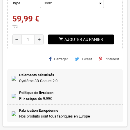
Type
59,99 €
TTC
shopping_cart
remove
add
AJOUTER AU PANIER
Partager
Tweet
Pinterest
Paiements sécurisés
Système 3D Secure 2.0
Politique de livraison
Prix unique de 9.99€
Fabrication Européenne
Nos produits sont tous fabriqués en Europe