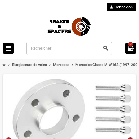
person
Connexion
0
view_headline
search
chevron_right
chevron_right
chevron_right
Elargisseurs de voies
Mercedes
Mercedes Classe M W163 (1997-2001