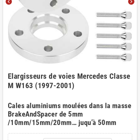
chevron_left
chevron_right
Elargisseurs de voies Mercedes Classe
M W163 (1997-2001)
Cales aluminiums moulées dans la masse
BrakeAndSpacer de 5mm
/10mm/15mm/20mm… juqu’à 50mm