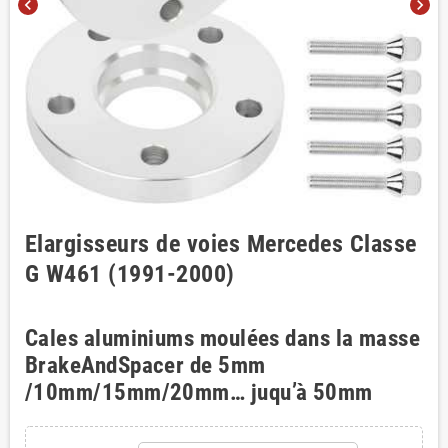
chevron_left
chevron_right
Elargisseurs de voies Mercedes Classe
G W461 (1991-2000)
Cales aluminiums moulées dans la masse
BrakeAndSpacer de 5mm
/10mm/15mm/20mm… juqu’à 50mm