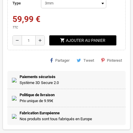
Type
59,99 €
TTC
shopping_cart
remove
add
AJOUTER AU PANIER
Partager
Tweet
Pinterest
Paiements sécurisés
Système 3D Secure 2.0
Politique de livraison
Prix unique de 9.99€
Fabrication Européenne
Nos produits sont tous fabriqués en Europe