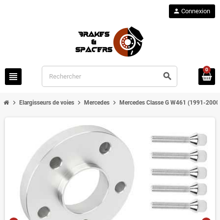
person
Connexion
0
view_headline
search
chevron_right
chevron_right
chevron_right
Elargisseurs de voies
Mercedes
Mercedes Classe G W461 (1991-2000