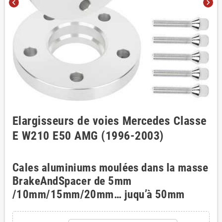
chevron_left
chevron_right
Elargisseurs de voies Mercedes Classe
E W210 E50 AMG (1996-2003)
Cales aluminiums moulées dans la masse
BrakeAndSpacer de 5mm
/10mm/15mm/20mm… juqu’à 50mm