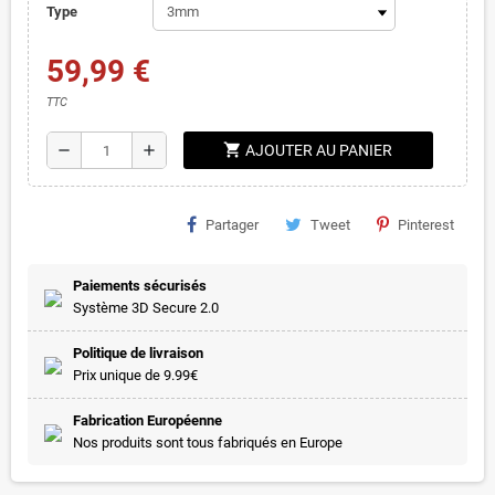
Type
59,99 €
TTC
shopping_cart
remove
add
AJOUTER AU PANIER
Partager
Tweet
Pinterest
Paiements sécurisés
Système 3D Secure 2.0
Politique de livraison
Prix unique de 9.99€
Fabrication Européenne
Nos produits sont tous fabriqués en Europe