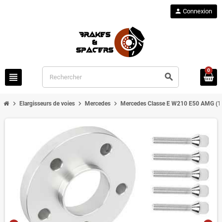
person
Connexion
0
view_headline
search
chevron_right
chevron_right
chevron_right
Elargisseurs de voies
Mercedes
Mercedes Classe E W210 E50 AMG (