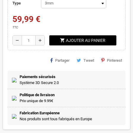
Type
59,99 €
TTC
shopping_cart
remove
add
AJOUTER AU PANIER
Partager
Tweet
Pinterest
Paiements sécurisés
Système 3D Secure 2.0
Politique de livraison
Prix unique de 9.99€
Fabrication Européenne
Nos produits sont tous fabriqués en Europe