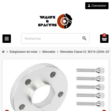
person
Connexion
0
view_headline
search
chevron_right
chevron_right
chevron_right
Elargisseurs de voies
Mercedes
Mercedes Classe CL W216 (2006-201