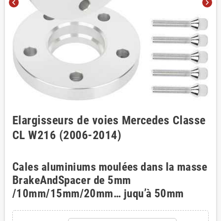
chevron_left
chevron_right
Elargisseurs de voies Mercedes Classe
CL W216 (2006-2014)
Cales aluminiums moulées dans la masse
BrakeAndSpacer de 5mm
/10mm/15mm/20mm… juqu’à 50mm