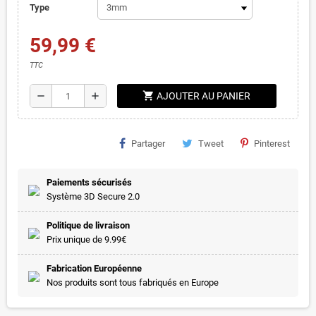
Type
59,99 €
TTC
shopping_cart
remove
add
AJOUTER AU PANIER
Partager
Tweet
Pinterest
Paiements sécurisés
Système 3D Secure 2.0
Politique de livraison
Prix unique de 9.99€
Fabrication Européenne
Nos produits sont tous fabriqués en Europe