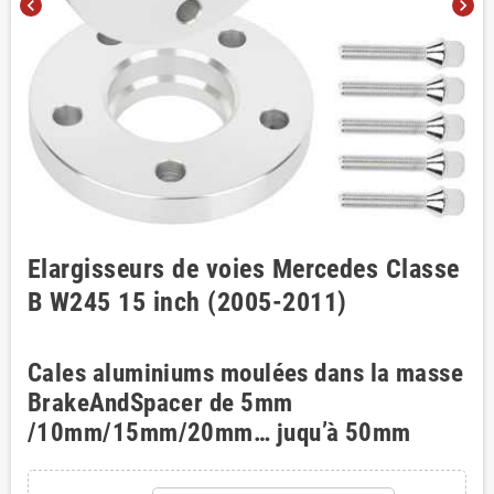
chevron_left
chevron_right
Elargisseurs de voies Mercedes Classe
B W245 15 inch (2005-2011)
Cales aluminiums moulées dans la masse
BrakeAndSpacer de 5mm
/10mm/15mm/20mm… juqu’à 50mm