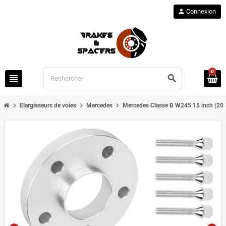
person
Connexion
0
view_headline
search
chevron_right
chevron_right
chevron_right
Elargisseurs de voies
Mercedes
Mercedes Classe B W245 15 inch (20