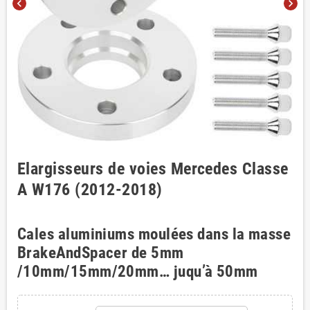
chevron_left
chevron_right
Elargisseurs de voies Mercedes Classe
A W176 (2012-2018)
Cales aluminiums moulées dans la masse
BrakeAndSpacer de 5mm
/10mm/15mm/20mm… juqu’à 50mm