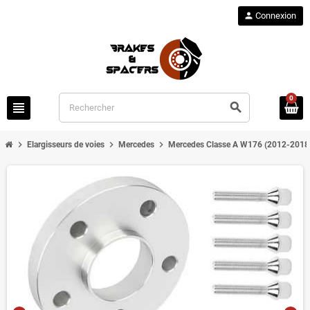
person
Connexion
0
view_headline
search
chevron_right
chevron_right
chevron_right
Elargisseurs de voies
Mercedes
Mercedes Classe A W176 (2012-2018