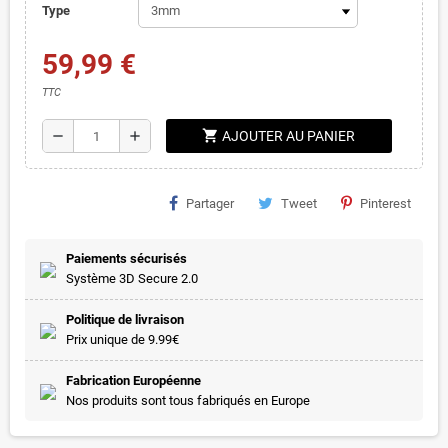
Type
59,99 €
TTC
shopping_cart
remove
add
AJOUTER AU PANIER
Partager
Tweet
Pinterest
Paiements sécurisés
Système 3D Secure 2.0
Politique de livraison
Prix unique de 9.99€
Fabrication Européenne
Nos produits sont tous fabriqués en Europe