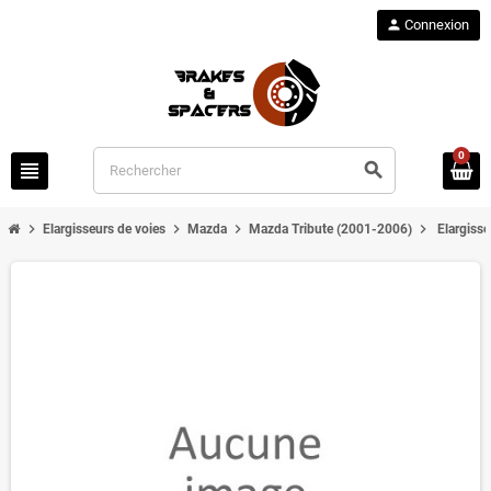
person
Connexion
0
view_headline
search
chevron_right
chevron_right
chevron_right
chevron_right
Elargisseurs de voies
Mazda
Mazda Tribute (2001-2006)
Elargiss