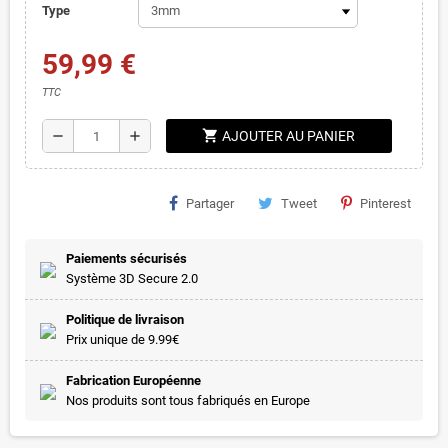
Type
59,99 €
TTC
shopping_cart
remove
add
AJOUTER AU PANIER
Partager
Tweet
Pinterest
Paiements sécurisés
Système 3D Secure 2.0
Politique de livraison
Prix unique de 9.99€
Fabrication Européenne
Nos produits sont tous fabriqués en Europe