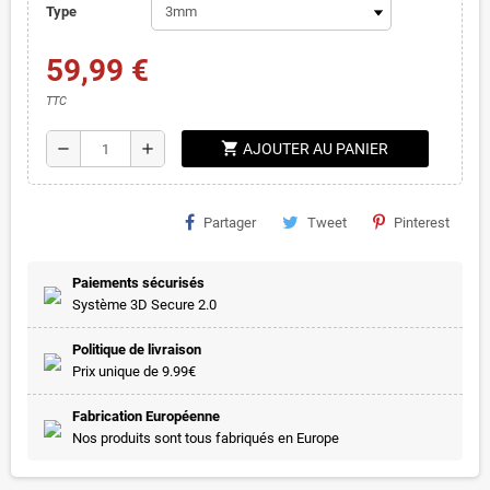
Type
59,99 €
TTC
shopping_cart
remove
add
AJOUTER AU PANIER
Partager
Tweet
Pinterest
Paiements sécurisés
Système 3D Secure 2.0
Politique de livraison
Prix unique de 9.99€
Fabrication Européenne
Nos produits sont tous fabriqués en Europe