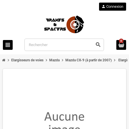
person
Connexion
0
view_headline
search
chevron_right
chevron_right
chevron_right
chevron_right
Elargisseurs de voies
Mazda
Mazda CX-9 (à partir de 2007)
Elargi