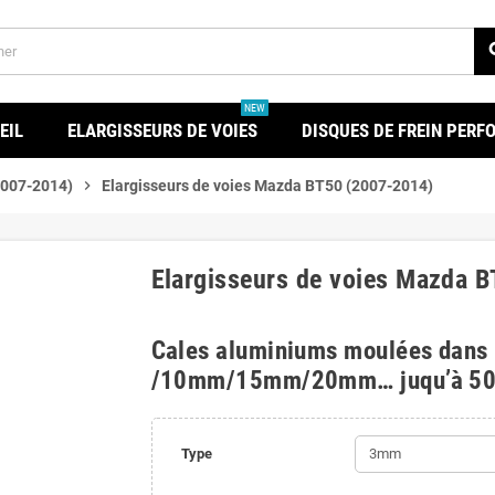
se
NEW
EIL
ELARGISSEURS DE VOIES
DISQUES DE FREIN PER
007-2014)
chevron_right
Elargisseurs de voies Mazda BT50 (2007-2014)
Elargisseurs de voies Mazda 
Cales aluminiums moulées dans
/10mm/15mm/20mm… juqu’à 5
Type