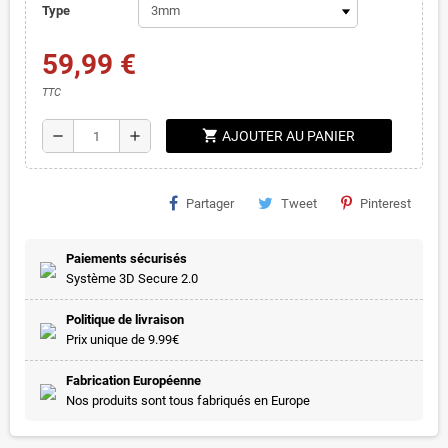
Type
59,99 €
TTC
shopping_cart
remove
add
AJOUTER AU PANIER
Partager
Tweet
Pinterest
Paiements sécurisés
Système 3D Secure 2.0
Politique de livraison
Prix unique de 9.99€
Fabrication Européenne
Nos produits sont tous fabriqués en Europe