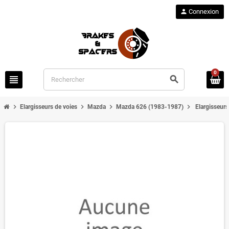
person
Connexion
0
view_headline
search
chevron_right
chevron_right
chevron_right
chevron_right
Elargisseurs de voies
Mazda
Mazda 626 (1983-1987)
Elargisseur