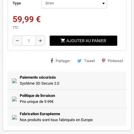
Type
59,99 €
TTC
shopping_cart
remove
add
AJOUTER AU PANIER
Partager
Tweet
Pinterest
Paiements sécurisés
Système 3D Secure 2.0
Politique de livraison
Prix unique de 9.99€
Fabrication Européenne
Nos produits sont tous fabriqués en Europe