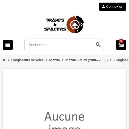
person
Connexion
0
view_headline
search
chevron_right
chevron_right
chevron_right
chevron_right
Elargisseurs de voies
Mazda
Mazda 6 MPS (2006-2008)
Elargiss