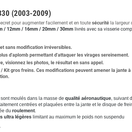
330 (2003-2009)
secret pour augmenter facilement et en toute
sécurité
la largeur 
 / 12mm / 16mm / 20mm / 30mm
livrés avec sa visserie comp
 et
sans modification
irréversibles.
plus
d'aplomb
permettant d'attaquer les virages sereinement.
ure, visionnez les photos, le résultat en sans appel.
s / Kit gros freins. Ces modifications peuvent amener la jante
tion
.
sont moulés dans la masse de
qualité aéronautique
, suivant
aitement centrées et plaquées entre la jante et le disque de frei
rée du
roulement
.
s ultra légères
limitant au maximum le poids non suspendu
.