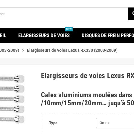
se
NEW
EIL
ELARGISSEURS DE VOIES
DISQUES DE FREIN PER
003-2009)
chevron_right
Elargisseurs de voies Lexus RX330 (2003-2009)
Elargisseurs de voies Lexus 
Cales aluminiums moulées dans
/10mm/15mm/20mm… juqu’à 5
Type