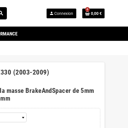
0
arch
person
Connexion
0,00 €
FORMANCE
RX330 (2003-2009)
 la masse BrakeAndSpacer de 5mm
0mm