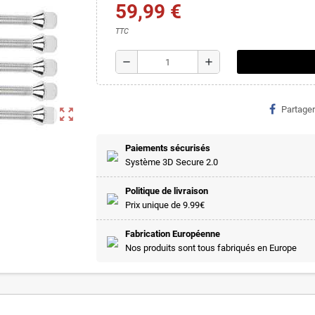
59,99 €
TTC
remove
add
Partager
zoom_out_map
Paiements sécurisés
Système 3D Secure 2.0
Politique de livraison
Prix unique de 9.99€
Fabrication Européenne
Nos produits sont tous fabriqués en Europe