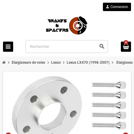
person
Connexion
0
view_headline
search
chevron_right
chevron_right
chevron_right
chevron_right
Elargisseurs de voies
Lexus
Lexus LX470 (1998-2007)
Elargisseu