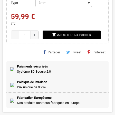
Type
59,99 €
TTC
shopping_cart
remove
add
AJOUTER AU PANIER
Partager
Tweet
Pinterest
Paiements sécurisés
Système 3D Secure 2.0
Politique de livraison
Prix unique de 9.99€
Fabrication Européenne
Nos produits sont tous fabriqués en Europe