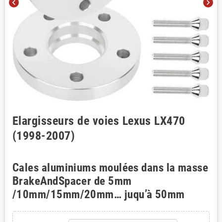
chevron_left
chevron_right
Elargisseurs de voies Lexus LX470
(1998-2007)
Cales aluminiums moulées dans la masse
BrakeAndSpacer de 5mm
/10mm/15mm/20mm… juqu’à 50mm