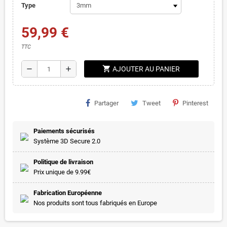
Type
59,99 €
TTC
shopping_cart
remove
add
AJOUTER AU PANIER
Partager
Tweet
Pinterest
Paiements sécurisés
Système 3D Secure 2.0
Politique de livraison
Prix unique de 9.99€
Fabrication Européenne
Nos produits sont tous fabriqués en Europe