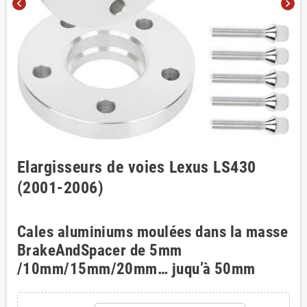
chevron_left
chevron_right
Elargisseurs de voies Lexus LS430
(2001-2006)
Cales aluminiums moulées dans la masse
BrakeAndSpacer de 5mm
/10mm/15mm/20mm… juqu’à 50mm