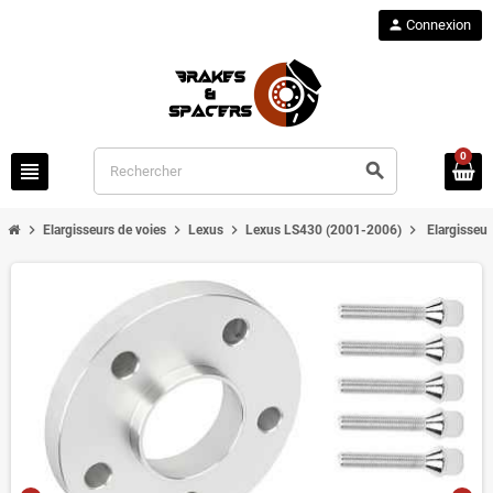
person
Connexion
0
view_headline
search
chevron_right
chevron_right
chevron_right
chevron_right
Elargisseurs de voies
Lexus
Lexus LS430 (2001-2006)
Elargisseu