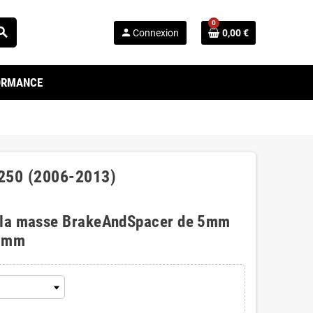
0
arch
person
Connexion
0,00 €
FORMANCE
S250 (2006-2013)
 la masse BrakeAndSpacer de 5mm
0mm