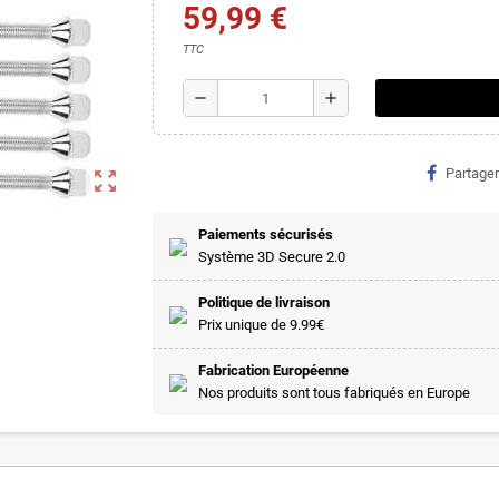
59,99 €
TTC
remove
add
Partager
zoom_out_map
Paiements sécurisés
Système 3D Secure 2.0
Politique de livraison
Prix unique de 9.99€
Fabrication Européenne
Nos produits sont tous fabriqués en Europe