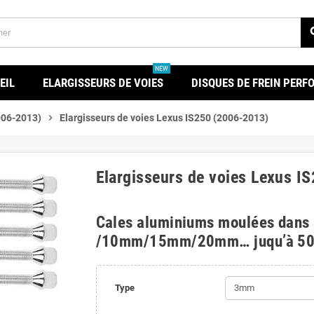
se
NEW
EIL
ELARGISSEURS DE VOIES
DISQUES DE FREIN PER
006-2013)
chevron_right
Elargisseurs de voies Lexus IS250 (2006-2013)
Elargisseurs de voies Lexus I
Cales aluminiums moulées dans
/10mm/15mm/20mm… juqu’à 5
Type