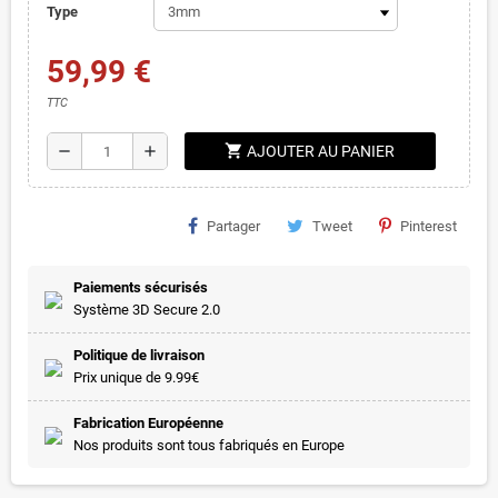
Type
59,99 €
TTC
shopping_cart
remove
add
AJOUTER AU PANIER
Partager
Tweet
Pinterest
Paiements sécurisés
Système 3D Secure 2.0
Politique de livraison
Prix unique de 9.99€
Fabrication Européenne
Nos produits sont tous fabriqués en Europe