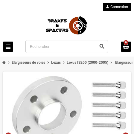
person
Connexion
0
view_headline
search
chevron_right
chevron_right
chevron_right
chevron_right
Elargisseurs de voies
Lexus
Lexus IS200 (2000-2005)
Elargisseur