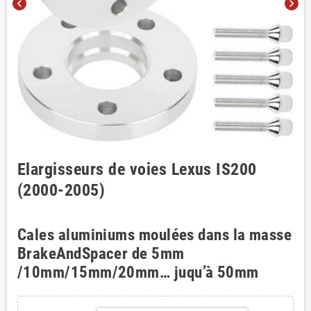
chevron_left
chevron_right
Elargisseurs de voies Lexus IS200
(2000-2005)
Cales aluminiums moulées dans la masse
BrakeAndSpacer de 5mm
/10mm/15mm/20mm… juqu’à 50mm