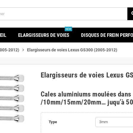
se
NEW
EIL
ELARGISSEURS DE VOIES
DISQUES DE FREIN PER
2005-2012)
chevron_right
Elargisseurs de voies Lexus GS300 (2005-2012)
Elargisseurs de voies Lexus 
Cales aluminiums moulées dans
/10mm/15mm/20mm… juqu’à 5
Type