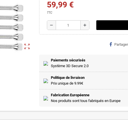
59,99 €
TTC
remove
add
Partager
zoom_out_map
Paiements sécurisés
Système 3D Secure 2.0
Politique de livraison
Prix unique de 9.99€
Fabrication Européenne
Nos produits sont tous fabriqués en Europe