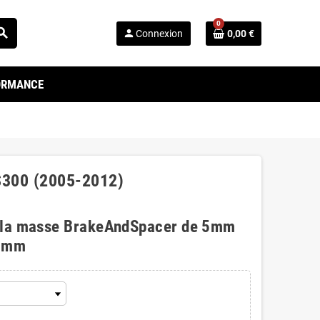
0
arch
person
Connexion
0,00 €
FORMANCE
GS300 (2005-2012)
 la masse BrakeAndSpacer de 5mm
0mm