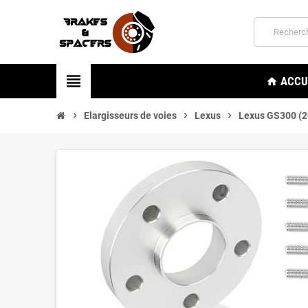
view_headline
ACCU
home
chevron_right
Elargisseurs de voies
chevron_right
Lexus
chevron_right
Lexus GS300 (