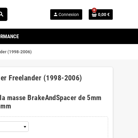
0
arch
person
Connexion
0,00 €
FORMANCE
nder (1998-2006)
ver Freelander (1998-2006)
 la masse BrakeAndSpacer de 5mm
0mm