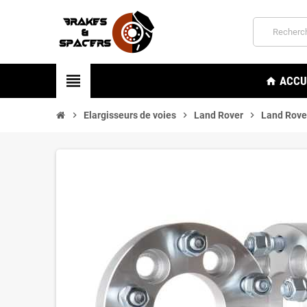
view_headline
ACCU
home
chevron_right
Elargisseurs de voies
chevron_right
Land Rover
chevron_right
Land Rove