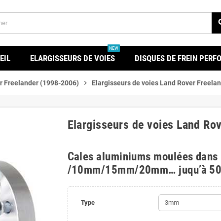
se
NEW
EIL
ELARGISSEURS DE VOIES
DISQUES DE FREIN PER
r Freelander (1998-2006)
chevron_right
Elargisseurs de voies Land Rover Freela
Elargisseurs de voies Land Ro
Cales aluminiums moulées dans
/10mm/15mm/20mm… juqu’à 5
Type