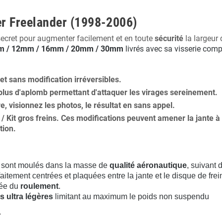
er Freelander (1998-2006)
secret pour augmenter facilement et en toute
sécurité
la largeur 
 / 12mm / 16mm / 20mm / 30mm
livrés avec sa visserie comp
 et
sans modification
irréversibles.
plus
d'aplomb
permettant d'attaquer les virages sereinement.
ure, visionnez les photos, le résultat en sans appel.
s / Kit gros freins. Ces modifications peuvent amener la jante
tion
.
sont moulés dans la masse de
qualité aéronautique
, suivant
aitement centrées et plaquées entre la jante et le disque de frei
rée du
roulement
.
s ultra légères
limitant au maximum le poids non suspendu
.