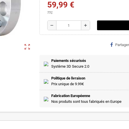
59,99 €
TTC
remove
add
Partager
zoom_out_map
Paiements sécurisés
Système 3D Secure 2.0
Politique de livraison
Prix unique de 9.99€
Fabrication Européenne
Nos produits sont tous fabriqués en Europe