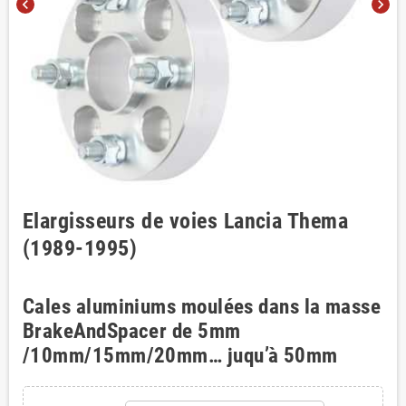
chevron_left
chevron_right
Elargisseurs de voies Lancia Thema
(1989-1995)
Cales aluminiums moulées dans la masse
BrakeAndSpacer de 5mm
/10mm/15mm/20mm… juqu’à 50mm