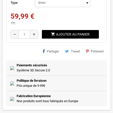
Type
59,99 €
TTC
shopping_cart
remove
add
AJOUTER AU PANIER
Partager
Tweet
Pinterest
Paiements sécurisés
Système 3D Secure 2.0
Politique de livraison
Prix unique de 9.99€
Fabrication Européenne
Nos produits sont tous fabriqués en Europe