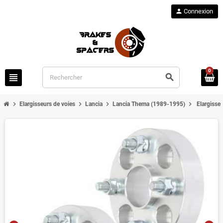
person
Connexion
0
view_headline
search
chevron_right
chevron_right
chevron_right
chevron_right
Elargisseurs de voies
Lancia
Lancia Thema (1989-1995)
Elargisse