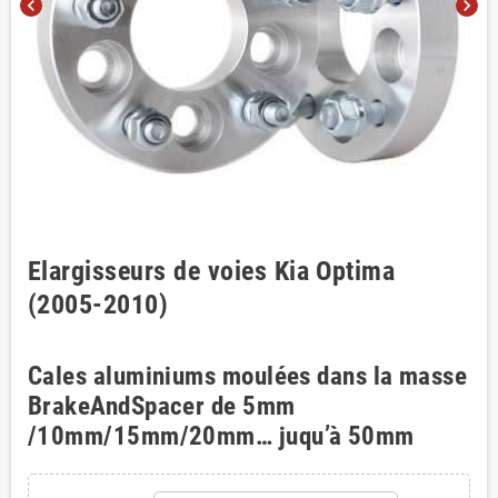
chevron_left
chevron_right
Elargisseurs de voies Kia Optima
(2005-2010)
Cales aluminiums moulées dans la masse
BrakeAndSpacer de 5mm
/10mm/15mm/20mm… juqu’à 50mm