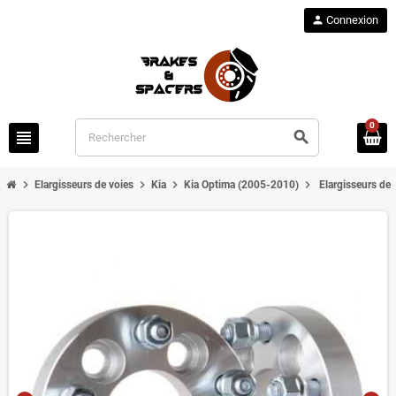
person
Connexion
0
view_headline
search
chevron_right
chevron_right
chevron_right
chevron_right
Elargisseurs de voies
Kia
Kia Optima (2005-2010)
Elargisseurs de