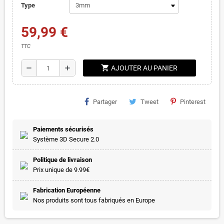
Type
59,99 €
TTC
shopping_cart
remove
add
AJOUTER AU PANIER
Partager
Tweet
Pinterest
Paiements sécurisés
Système 3D Secure 2.0
Politique de livraison
Prix unique de 9.99€
Fabrication Européenne
Nos produits sont tous fabriqués en Europe