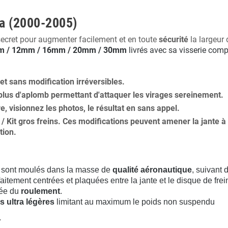
ma (2000-2005)
secret pour augmenter facilement et en toute
sécurité
la largeur 
 / 12mm / 16mm / 20mm / 30mm
livrés avec sa visserie comp
 et
sans modification
irréversibles.
plus
d'aplomb
permettant d'attaquer les virages sereinement.
ure, visionnez les photos, le résultat en sans appel.
s / Kit gros freins. Ces modifications peuvent amener la jante
tion
.
sont moulés dans la masse de
qualité aéronautique
, suivant
aitement centrées et plaquées entre la jante et le disque de frei
rée du
roulement
.
s ultra légères
limitant au maximum le poids non suspendu
.