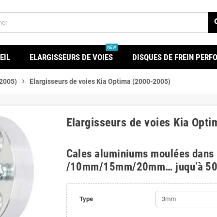
se
NEW
EIL
ELARGISSEURS DE VOIES
DISQUES DE FREIN PER
-2005)
chevron_right
Elargisseurs de voies Kia Optima (2000-2005)
Elargisseurs de voies Kia Opt
Cales aluminiums moulées dans
/10mm/15mm/20mm… juqu’à 5
Type