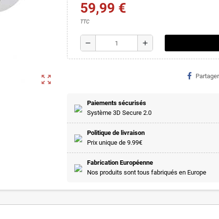
59,99 €
TTC
remove
add
Partager
zoom_out_map
Paiements sécurisés
Système 3D Secure 2.0
Politique de livraison
Prix unique de 9.99€
Fabrication Européenne
Nos produits sont tous fabriqués en Europe