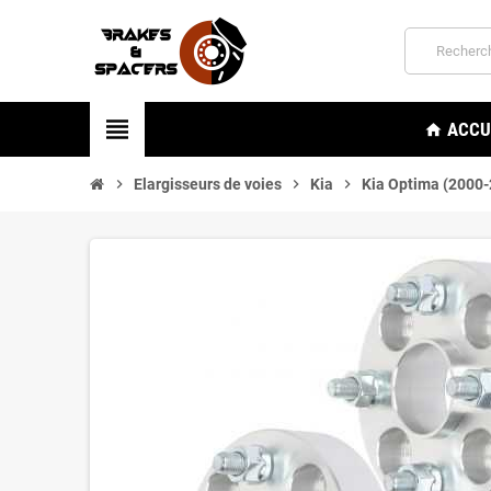
view_headline
ACCU
home
chevron_right
Elargisseurs de voies
chevron_right
Kia
chevron_right
Kia Optima (2000