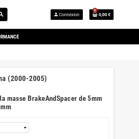
0
arch
person
Connexion
0,00 €
FORMANCE
ima (2000-2005)
 la masse BrakeAndSpacer de 5mm
0mm