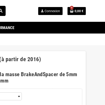
0
arch
person
Connexion
0,00 €
FORMANCE
(à partir de 2016)
 la masse BrakeAndSpacer de 5mm
0mm