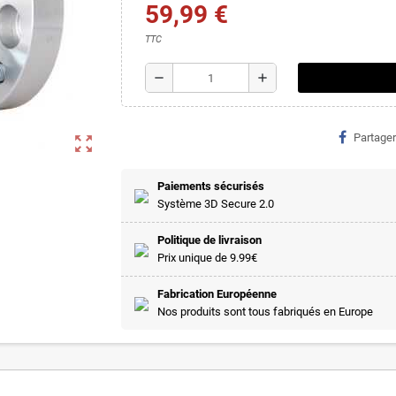
59,99 €
TTC
remove
add
Partager
zoom_out_map
Paiements sécurisés
Système 3D Secure 2.0
Politique de livraison
Prix unique de 9.99€
Fabrication Européenne
Nos produits sont tous fabriqués en Europe