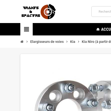
view_headline
ACCU
home
chevron_right
Elargisseurs de voies
chevron_right
Kia
chevron_right
Kia Niro (à partir 