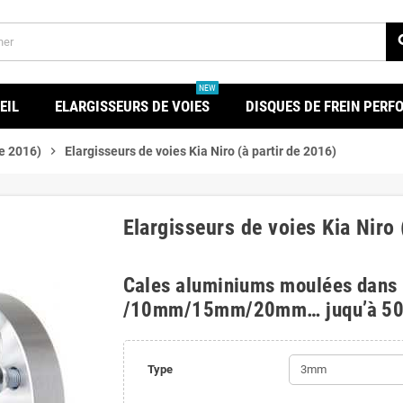
se
NEW
EIL
ELARGISSEURS DE VOIES
DISQUES DE FREIN PER
de 2016)
chevron_right
Elargisseurs de voies Kia Niro (à partir de 2016)
Elargisseurs de voies Kia Niro 
Cales aluminiums moulées dans
/10mm/15mm/20mm… juqu’à 5
Type