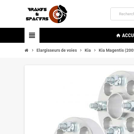
view_headline
ACCU
home
chevron_right
Elargisseurs de voies
chevron_right
Kia
chevron_right
Kia Magentis (200