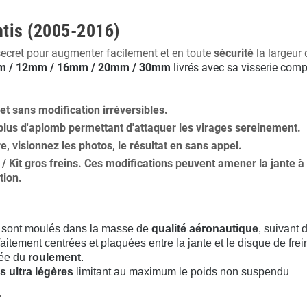
ntis (2005-2016)
secret pour augmenter facilement et en toute
sécurité
la largeur 
 / 12mm / 16mm / 20mm / 30mm
livrés avec sa visserie comp
 et
sans modification
irréversibles.
plus
d'aplomb
permettant d'attaquer les virages sereinement.
ure, visionnez les photos, le résultat en sans appel.
s / Kit gros freins. Ces modifications peuvent amener la jante
tion
.
sont moulés dans la masse de
qualité aéronautique
, suivant
aitement centrées et plaquées entre la jante et le disque de frei
rée du
roulement
.
s ultra légères
limitant au maximum le poids non suspendu
.