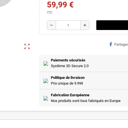
59,99 €
TTC
remove
add
Partager
zoom_out_map
Paiements sécurisés
Système 3D Secure 2.0
Politique de livraison
Prix unique de 9.99€
Fabrication Européenne
Nos produits sont tous fabriqués en Europe