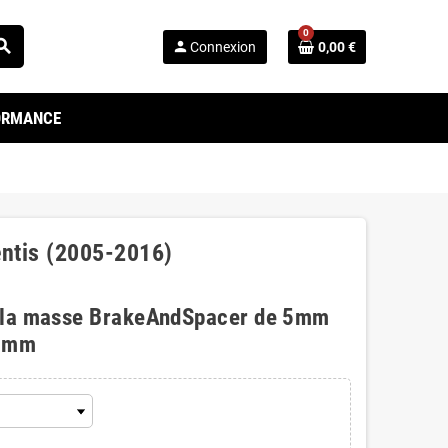
0
arch
person
Connexion
0,00 €
FORMANCE
entis (2005-2016)
 la masse BrakeAndSpacer de 5mm
0mm