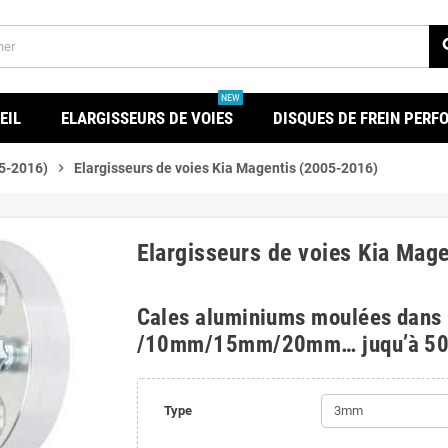
se
NEW
EIL
ELARGISSEURS DE VOIES
DISQUES DE FREIN PER
5-2016)
chevron_right
Elargisseurs de voies Kia Magentis (2005-2016)
Elargisseurs de voies Kia Mag
Cales aluminiums moulées dans
/10mm/15mm/20mm… juqu’à 5
Type