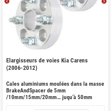
chevron_left
chevron_right
Elargisseurs de voies Kia Carens
(2006-2012)
Cales aluminiums moulées dans la masse
BrakeAndSpacer de 5mm
/10mm/15mm/20mm… juqu’à 50mm