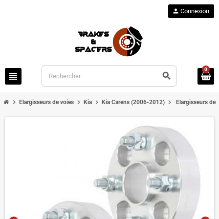
person
Connexion
0
view_headline
search
chevron_right
chevron_right
chevron_right
chevron_right
Elargisseurs de voies
Kia
Kia Carens (2006-2012)
Elargisseurs de