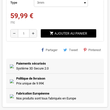
Type
59,99 €
TTC
shopping_cart
remove
add
AJOUTER AU PANIER
Partager
Tweet
Pinterest
Paiements sécurisés
Système 3D Secure 2.0
Politique de livraison
Prix unique de 9.99€
Fabrication Européenne
Nos produits sont tous fabriqués en Europe