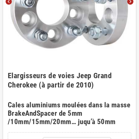
chevron_left
chevron_right
Elargisseurs de voies Jeep Grand
Cherokee (à partir de 2010)
Cales aluminiums moulées dans la masse
BrakeAndSpacer de 5mm
/10mm/15mm/20mm… juqu’à 50mm