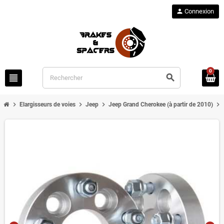
person
Connexion
0
view_headline
search
chevron_right
chevron_right
chevron_right
chevron_right
Elargisseurs de voies
Jeep
Jeep Grand Cherokee (à partir de 2010)