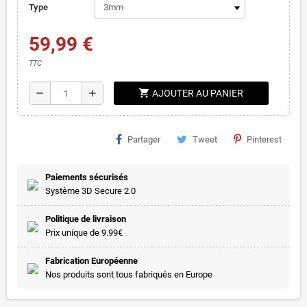
Type
59,99 €
TTC
shopping_cart
remove
add
AJOUTER AU PANIER
Partager
Tweet
Pinterest
Paiements sécurisés
Système 3D Secure 2.0
Politique de livraison
Prix unique de 9.99€
Fabrication Européenne
Nos produits sont tous fabriqués en Europe