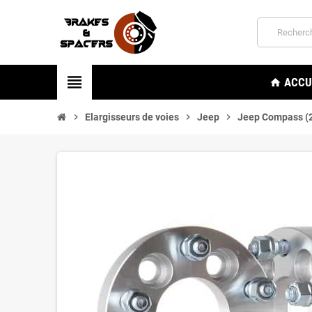
view_headline
ACCU
home
chevron_right
Elargisseurs de voies
chevron_right
Jeep
chevron_right
Jeep Compass (