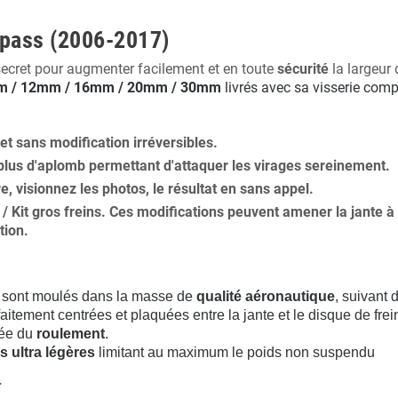
mpass (2006-2017)
secret pour augmenter facilement et en toute
sécurité
la largeur 
 / 12mm / 16mm / 20mm / 30mm
livrés avec sa visserie comp
 et
sans modification
irréversibles.
plus
d'aplomb
permettant d'attaquer les virages sereinement.
ure, visionnez les photos, le résultat en sans appel.
s / Kit gros freins. Ces modifications peuvent amener la jante
tion
.
sont moulés dans la masse de
qualité aéronautique
, suivant
aitement centrées et plaquées entre la jante et le disque de frei
rée du
roulement
.
s ultra légères
limitant au maximum le poids non suspendu
.