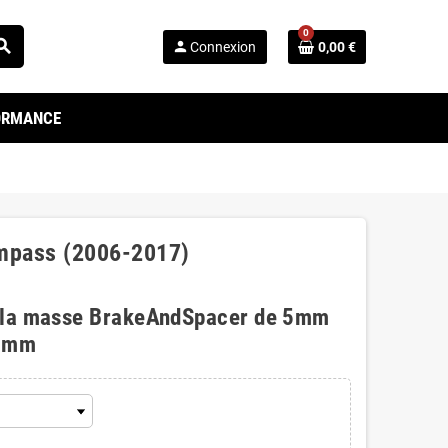
0
arch
person
Connexion
0,00 €
FORMANCE
ompass (2006-2017)
 la masse BrakeAndSpacer de 5mm
0mm