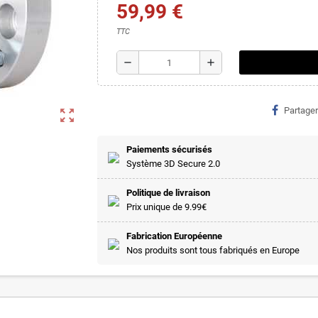
59,99 €
TTC
remove
add
Partager
zoom_out_map
Paiements sécurisés
Système 3D Secure 2.0
Politique de livraison
Prix unique de 9.99€
Fabrication Européenne
Nos produits sont tous fabriqués en Europe