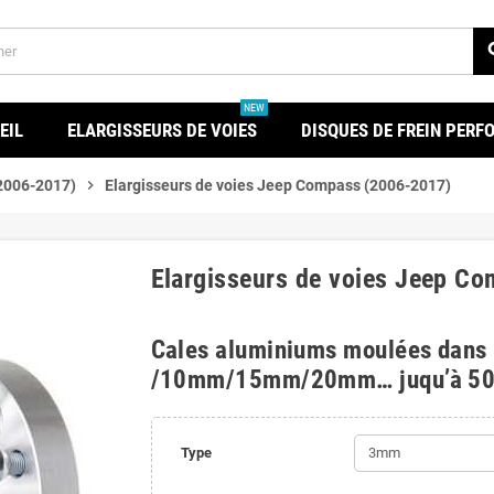
se
NEW
EIL
ELARGISSEURS DE VOIES
DISQUES DE FREIN PER
2006-2017)
chevron_right
Elargisseurs de voies Jeep Compass (2006-2017)
Elargisseurs de voies Jeep C
Cales aluminiums moulées dans
/10mm/15mm/20mm… juqu’à 5
Type