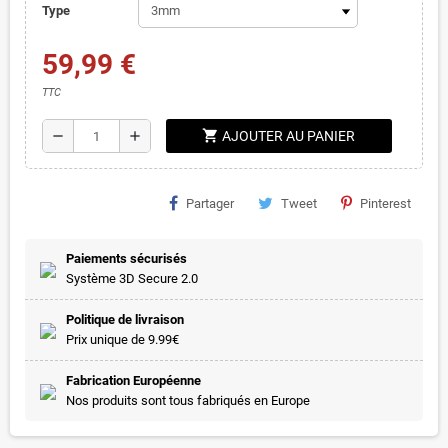
Type
59,99 €
TTC
shopping_cart
remove
add
AJOUTER AU PANIER
Partager
Tweet
Pinterest
Paiements sécurisés
Système 3D Secure 2.0
Politique de livraison
Prix unique de 9.99€
Fabrication Européenne
Nos produits sont tous fabriqués en Europe