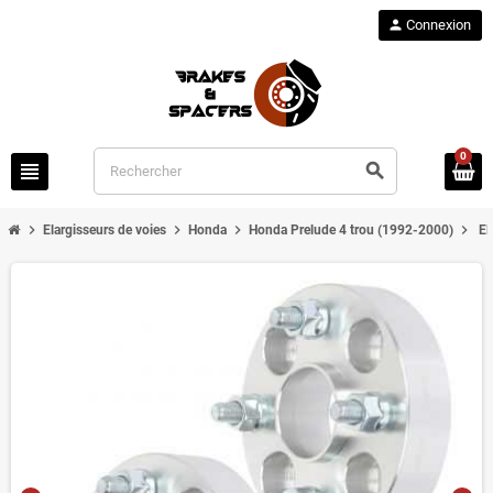
person
Connexion
0
view_headline
search
chevron_right
chevron_right
chevron_right
chevron_right
Elargisseurs de voies
Honda
Honda Prelude 4 trou (1992-2000)
El