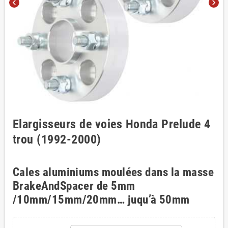
chevron_left
chevron_right
Elargisseurs de voies Honda Prelude 4
trou (1992-2000)
Cales aluminiums moulées dans la masse
BrakeAndSpacer de 5mm
/10mm/15mm/20mm… juqu’à 50mm