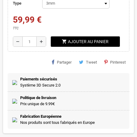
Type
59,99 €
TTC
shopping_cart
remove
add
AJOUTER AU PANIER
Partager
Tweet
Pinterest
Paiements sécurisés
Système 3D Secure 2.0
Politique de livraison
Prix unique de 9.99€
Fabrication Européenne
Nos produits sont tous fabriqués en Europe