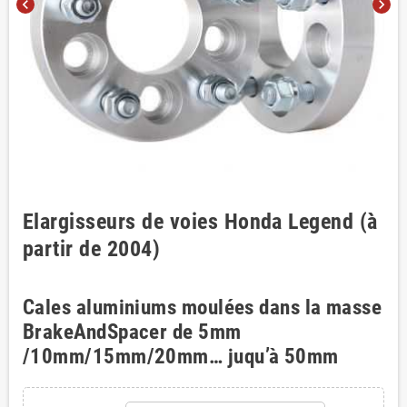
chevron_left
chevron_right
Elargisseurs de voies Honda Legend (à
partir de 2004)
Cales aluminiums moulées dans la masse
BrakeAndSpacer de 5mm
/10mm/15mm/20mm… juqu’à 50mm