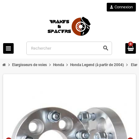
person
Connexion
0
view_headline
search
chevron_right
chevron_right
chevron_right
chevron_right
Elargisseurs de voies
Honda
Honda Legend (à partir de 2004)
Elar