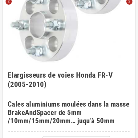
chevron_left
chevron_right
Elargisseurs de voies Honda FR-V
(2005-2010)
Cales aluminiums moulées dans la masse
BrakeAndSpacer de 5mm
/10mm/15mm/20mm… juqu’à 50mm