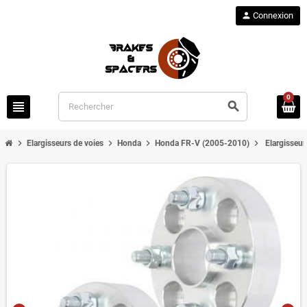
person
Connexion
0
view_headline
search
chevron_right
chevron_right
chevron_right
chevron_right
Elargisseurs de voies
Honda
Honda FR-V (2005-2010)
Elargisseu