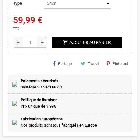
Type
59,99 €
TTC
shopping_cart
remove
add
AJOUTER AU PANIER
Partager
Tweet
Pinterest
Paiements sécurisés
Système 3D Secure 2.0
Politique de livraison
Prix unique de 9.99€
Fabrication Européenne
Nos produits sont tous fabriqués en Europe