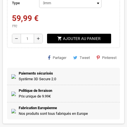
Type
59,99 €
TTC
shopping_cart
remove
add
AJOUTER AU PANIER
Partager
Tweet
Pinterest
Paiements sécurisés
Système 3D Secure 2.0
Politique de livraison
Prix unique de 9.99€
Fabrication Européenne
Nos produits sont tous fabriqués en Europe