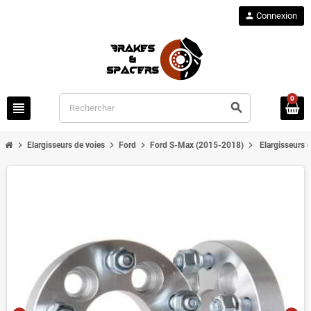
person
Connexion
0
view_headline
search
chevron_right
chevron_right
chevron_right
chevron_right
Elargisseurs de voies
Ford
Ford S-Max (2015-2018)
Elargisseurs 