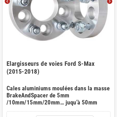
chevron_left
chevron_right
Elargisseurs de voies Ford S-Max
(2015-2018)
Cales aluminiums moulées dans la masse
BrakeAndSpacer de 5mm
/10mm/15mm/20mm… juqu’à 50mm