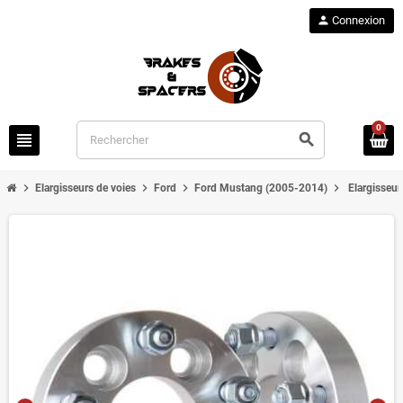
person
Connexion
0
view_headline
search
chevron_right
chevron_right
chevron_right
chevron_right
Elargisseurs de voies
Ford
Ford Mustang (2005-2014)
Elargisseu