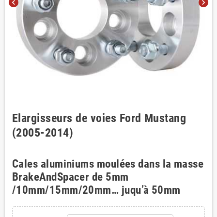
chevron_left
chevron_right
Elargisseurs de voies Ford Mustang
(2005-2014)
Cales aluminiums moulées dans la masse
BrakeAndSpacer de 5mm
/10mm/15mm/20mm… juqu’à 50mm