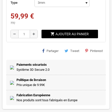
Type
59,99 €
TTC
shopping_cart
remove
add
AJOUTER AU PANIER
Partager
Tweet
Pinterest
Paiements sécurisés
Système 3D Secure 2.0
Politique de livraison
Prix unique de 9.99€
Fabrication Européenne
Nos produits sont tous fabriqués en Europe