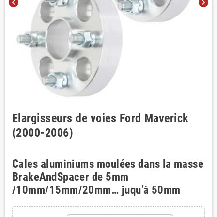
chevron_left
chevron_right
Elargisseurs de voies Ford Maverick
(2000-2006)
Cales aluminiums moulées dans la masse
BrakeAndSpacer de 5mm
/10mm/15mm/20mm… juqu’à 50mm