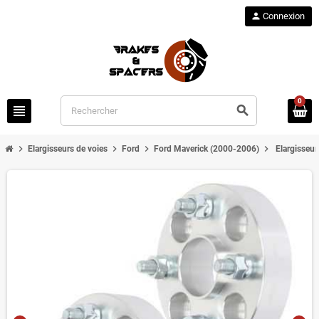
person
Connexion
0
view_headline
search
chevron_right
chevron_right
chevron_right
chevron_right
Elargisseurs de voies
Ford
Ford Maverick (2000-2006)
Elargisseu