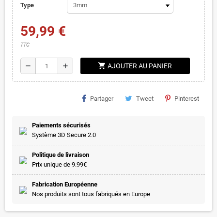
Type
59,99 €
TTC
shopping_cart
remove
add
AJOUTER AU PANIER
Partager
Tweet
Pinterest
Paiements sécurisés
Système 3D Secure 2.0
Politique de livraison
Prix unique de 9.99€
Fabrication Européenne
Nos produits sont tous fabriqués en Europe