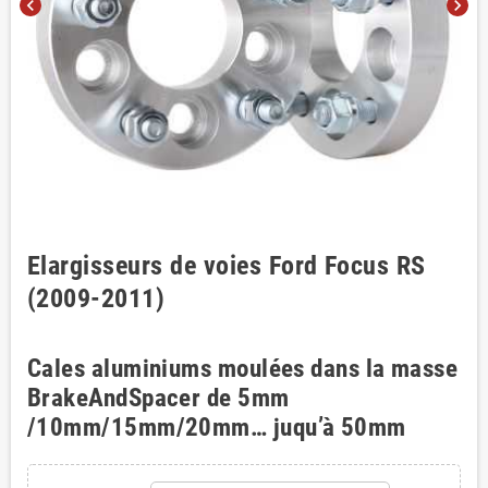
chevron_left
chevron_right
Elargisseurs de voies Ford Focus RS
(2009-2011)
Cales aluminiums moulées dans la masse
BrakeAndSpacer de 5mm
/10mm/15mm/20mm… juqu’à 50mm