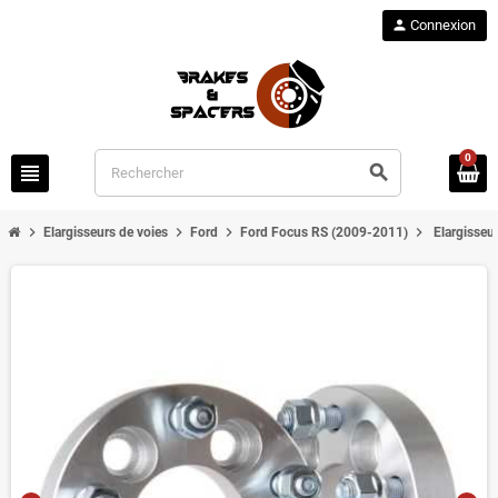
person
Connexion
0
view_headline
search
chevron_right
chevron_right
chevron_right
chevron_right
Elargisseurs de voies
Ford
Ford Focus RS (2009-2011)
Elargisseu