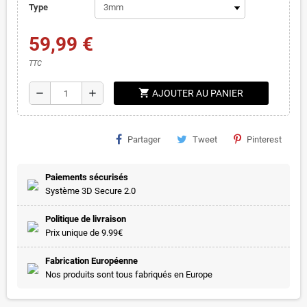
Type
59,99 €
TTC
shopping_cart
remove
add
AJOUTER AU PANIER
Partager
Tweet
Pinterest
Paiements sécurisés
Système 3D Secure 2.0
Politique de livraison
Prix unique de 9.99€
Fabrication Européenne
Nos produits sont tous fabriqués en Europe