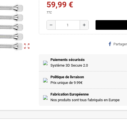
59,99 €
TTC
remove
add
Partager
zoom_out_map
Paiements sécurisés
Système 3D Secure 2.0
Politique de livraison
Prix unique de 9.99€
Fabrication Européenne
Nos produits sont tous fabriqués en Europe