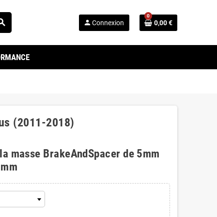
0
arch
person
Connexion
0,00 €
FORMANCE
cus (2011-2018)
 la masse BrakeAndSpacer de 5mm
0mm