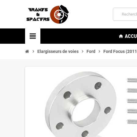
view_headline
ACCU
home
chevron_right
Elargisseurs de voies
chevron_right
Ford
chevron_right
Ford Focus (201