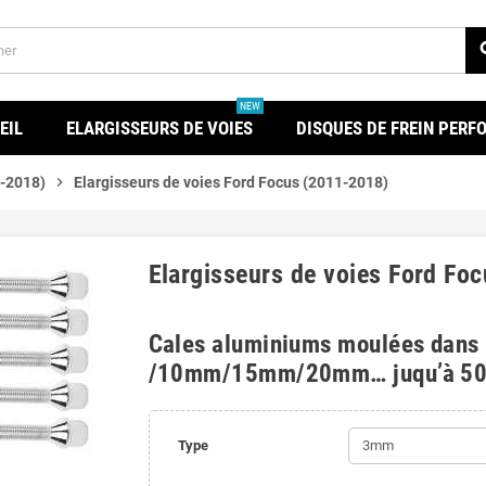
se
NEW
EIL
ELARGISSEURS DE VOIES
DISQUES DE FREIN PER
1-2018)
chevron_right
Elargisseurs de voies Ford Focus (2011-2018)
Elargisseurs de voies Ford Fo
Cales aluminiums moulées dans
/10mm/15mm/20mm… juqu’à 5
Type