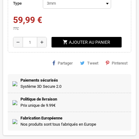
Type
59,99 €
TTC
shopping_cart
remove
add
AJOUTER AU PANIER
Partager
Tweet
Pinterest
Paiements sécurisés
Système 3D Secure 2.0
Politique de livraison
Prix unique de 9.99€
Fabrication Européenne
Nos produits sont tous fabriqués en Europe