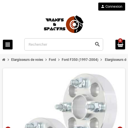
person
Connexion
0
view_headline
search
chevron_right
chevron_right
chevron_right
chevron_right
Elargisseurs de voies
Ford
Ford F350 (1997-2004)
Elargisseurs d