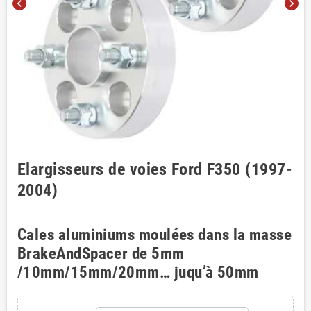
chevron_left
chevron_right
Elargisseurs de voies Ford F350 (1997-
2004)
Cales aluminiums moulées dans la masse
BrakeAndSpacer de 5mm
/10mm/15mm/20mm… juqu’à 50mm