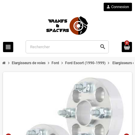
person
Connexion
0
view_headline
search
chevron_right
chevron_right
chevron_right
chevron_right
Elargisseurs de voies
Ford
Ford Escort (1990-1999)
Elargisseurs 