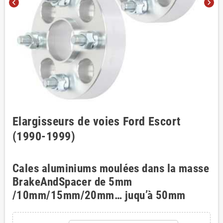
chevron_left
chevron_right
Elargisseurs de voies Ford Escort
(1990-1999)
Cales aluminiums moulées dans la masse
BrakeAndSpacer de 5mm
/10mm/15mm/20mm… juqu’à 50mm