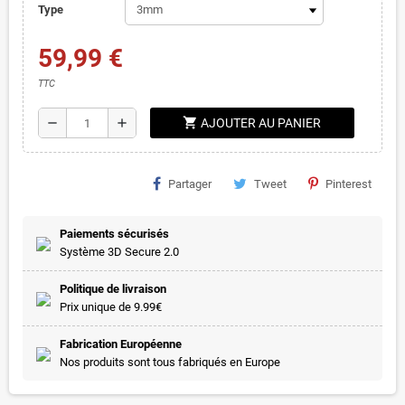
Type
59,99 €
TTC
shopping_cart
remove
add
AJOUTER AU PANIER
Partager
Tweet
Pinterest
Paiements sécurisés
Système 3D Secure 2.0
Politique de livraison
Prix unique de 9.99€
Fabrication Européenne
Nos produits sont tous fabriqués en Europe