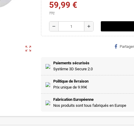
59,99 €
TTC
remove
add
Partager
zoom_out_map
Paiements sécurisés
Système 3D Secure 2.0
Politique de livraison
Prix unique de 9.99€
Fabrication Européenne
Nos produits sont tous fabriqués en Europe