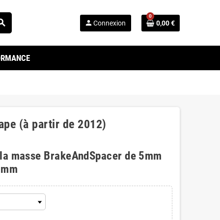
0
arch
person
Connexion
0,00 €
FORMANCE
ape (à partir de 2012)
 la masse BrakeAndSpacer de 5mm
0mm