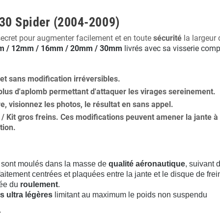
430 Spider (2004-2009)
secret pour augmenter facilement et en toute
sécurité
la largeur 
 / 12mm / 16mm / 20mm / 30mm
livrés avec sa visserie comp
 et
sans modification
irréversibles.
plus
d'aplomb
permettant d'attaquer les virages sereinement.
ure, visionnez les photos, le résultat en sans appel.
s / Kit gros freins. Ces modifications peuvent amener la jante
tion
.
sont moulés dans la masse de
qualité aéronautique
, suivant
aitement centrées et plaquées entre la jante et le disque de frei
rée du
roulement
.
s ultra légères
limitant au maximum le poids non suspendu
.