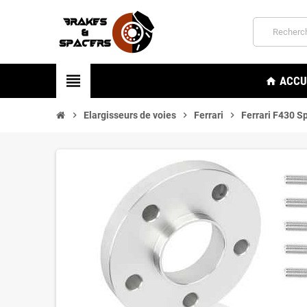
view_headline
ACCU
home
chevron_right
Elargisseurs de voies
chevron_right
Ferrari
chevron_right
Ferrari F430 S