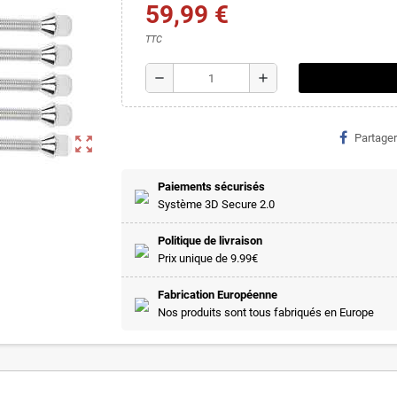
59,99 €
TTC
remove
add
Partager
zoom_out_map
Paiements sécurisés
Système 3D Secure 2.0
Politique de livraison
Prix unique de 9.99€
Fabrication Européenne
Nos produits sont tous fabriqués en Europe