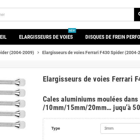
se
NEW
EIL
ELARGISSEURS DE VOIES
DISQUES DE FREIN PER
pider (2004-2009)
chevron_right
Elargisseurs de voies Ferrari F430 Spider (2004-
Elargisseurs de voies Ferrari 
Cales aluminiums moulées dans
/10mm/15mm/20mm… juqu’à 5
Type