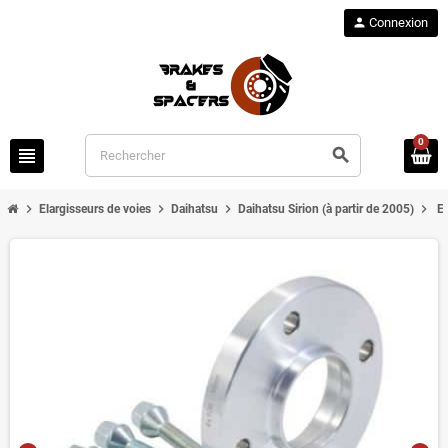
person
Connexion
0
view_headline
search
chevron_right
chevron_right
chevron_right
chevron_right
Elargisseurs de voies
Daihatsu
Daihatsu Sirion (à partir de 2005)
El