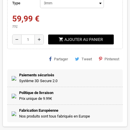
Type
59,99 €
TTC
shopping_cart
remove
add
AJOUTER AU PANIER
Partager
Tweet
Pinterest
Paiements sécurisés
Système 3D Secure 2.0
Politique de livraison
Prix unique de 9.99€
Fabrication Européenne
Nos produits sont tous fabriqués en Europe