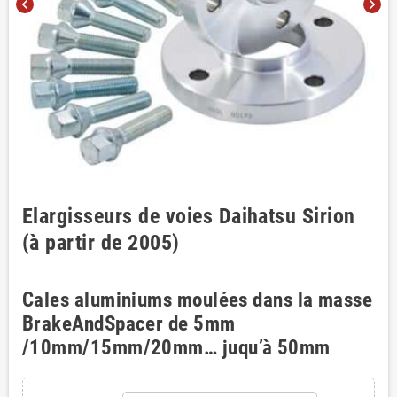
chevron_left
chevron_right
Elargisseurs de voies Daihatsu Sirion
(à partir de 2005)
Cales aluminiums moulées dans la masse
BrakeAndSpacer de 5mm
/10mm/15mm/20mm… juqu’à 50mm