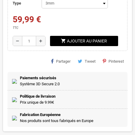
Type
59,99 €
TTC
shopping_cart
remove
add
AJOUTER AU PANIER
Partager
Tweet
Pinterest
Paiements sécurisés
Système 3D Secure 2.0
Politique de livraison
Prix unique de 9.99€
Fabrication Européenne
Nos produits sont tous fabriqués en Europe