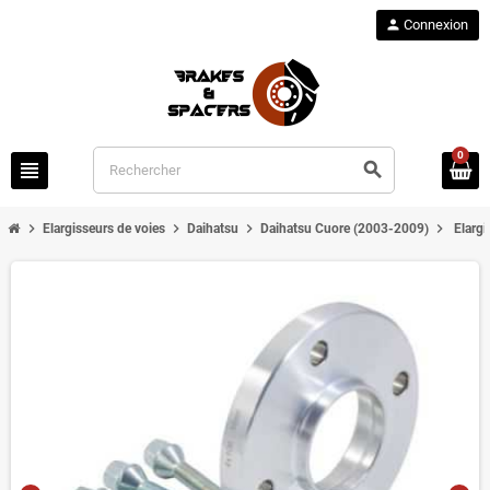
person
Connexion
0
view_headline
search
chevron_right
chevron_right
chevron_right
chevron_right
Elargisseurs de voies
Daihatsu
Daihatsu Cuore (2003-2009)
Elarg