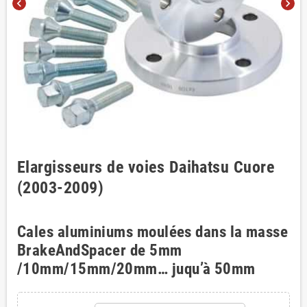
chevron_left
chevron_right
Elargisseurs de voies Daihatsu Cuore
(2003-2009)
Cales aluminiums moulées dans la masse
BrakeAndSpacer de 5mm
/10mm/15mm/20mm… juqu’à 50mm