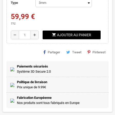
Type
59,99 €
TTC
shopping_cart
remove
add
AJOUTER AU PANIER
Partager
Tweet
Pinterest
Paiements sécurisés
Système 3D Secure 2.0
Politique de livraison
Prix unique de 9.99€
Fabrication Européenne
Nos produits sont tous fabriqués en Europe