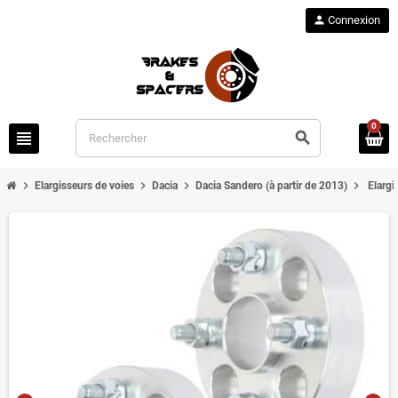
person
Connexion
0
view_headline
search
chevron_right
chevron_right
chevron_right
chevron_right
Elargisseurs de voies
Dacia
Dacia Sandero (à partir de 2013)
Elargi