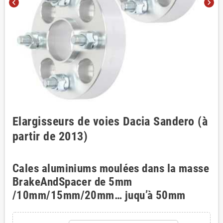
chevron_left
chevron_right
Elargisseurs de voies Dacia Sandero (à
partir de 2013)
Cales aluminiums moulées dans la masse
BrakeAndSpacer de 5mm
/10mm/15mm/20mm… juqu’à 50mm