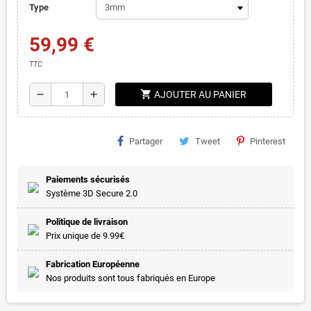
Type
59,99 €
TTC
shopping_cart
remove
add
AJOUTER AU PANIER
Partager
Tweet
Pinterest
Paiements sécurisés
Système 3D Secure 2.0
Politique de livraison
Prix unique de 9.99€
Fabrication Européenne
Nos produits sont tous fabriqués en Europe