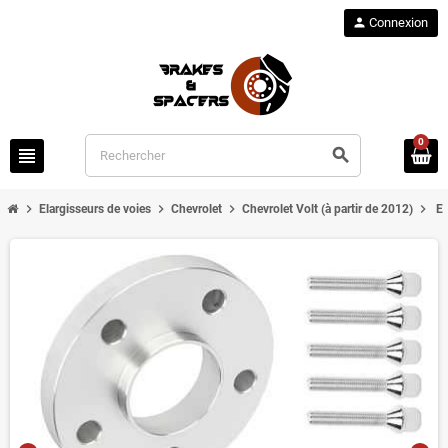
person
Connexion
0
view_headline
search
chevron_right
chevron_right
chevron_right
chevron_right
Elargisseurs de voies
Chevrolet
Chevrolet Volt (à partir de 2012)
El