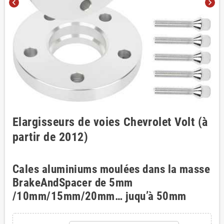
chevron_left
chevron_right
Elargisseurs de voies Chevrolet Volt (à
partir de 2012)
Cales aluminiums moulées dans la masse
BrakeAndSpacer de 5mm
/10mm/15mm/20mm… juqu’à 50mm