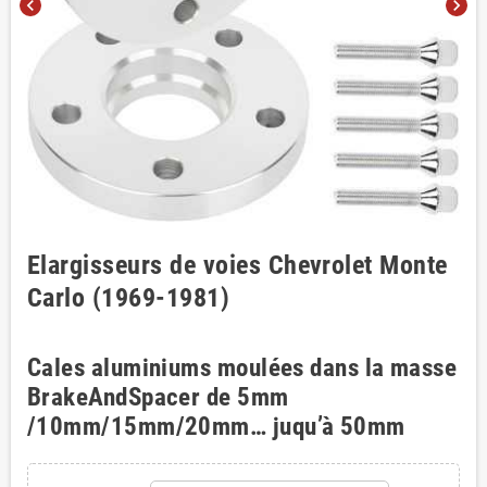
chevron_left
chevron_right
Elargisseurs de voies Chevrolet Monte
Carlo (1969-1981)
Cales aluminiums moulées dans la masse
BrakeAndSpacer de 5mm
/10mm/15mm/20mm… juqu’à 50mm