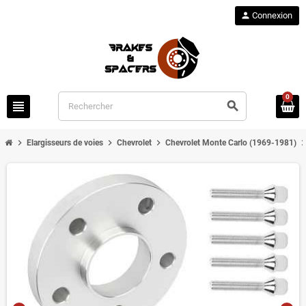
person
Connexion
0
view_headline
search
chevron_right
chevron_right
chevron_right
chevron_r
Elargisseurs de voies
Chevrolet
Chevrolet Monte Carlo (1969-1981)