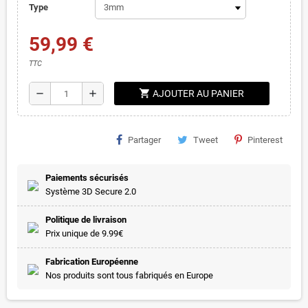
Type
59,99 €
TTC
shopping_cart
remove
add
AJOUTER AU PANIER
Partager
Tweet
Pinterest
Paiements sécurisés
Système 3D Secure 2.0
Politique de livraison
Prix unique de 9.99€
Fabrication Européenne
Nos produits sont tous fabriqués en Europe