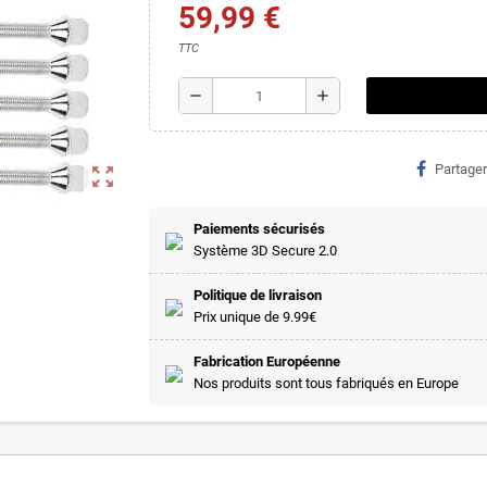
59,99 €
TTC
remove
add
Partager
zoom_out_map
Paiements sécurisés
Système 3D Secure 2.0
Politique de livraison
Prix unique de 9.99€
Fabrication Européenne
Nos produits sont tous fabriqués en Europe