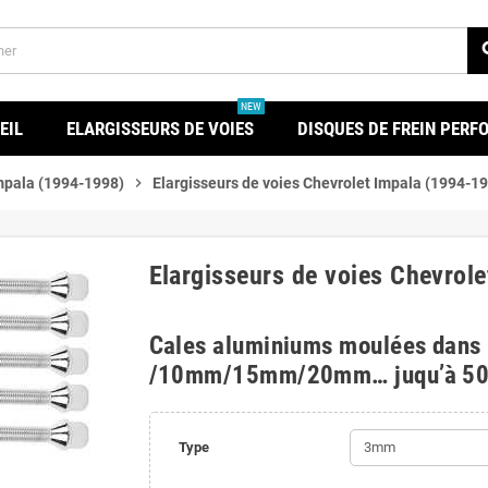
se
NEW
EIL
ELARGISSEURS DE VOIES
DISQUES DE FREIN PER
mpala (1994-1998)
chevron_right
Elargisseurs de voies Chevrolet Impala (1994-1
Elargisseurs de voies Chevrol
Cales aluminiums moulées dans
/10mm/15mm/20mm… juqu’à 5
Type