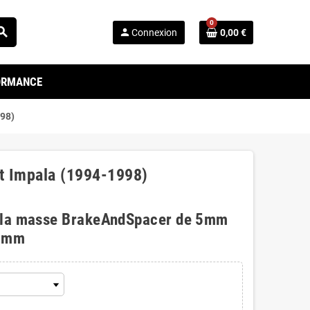
0
arch
person
Connexion
0,00 €
FORMANCE
998)
et Impala (1994-1998)
 la masse BrakeAndSpacer de 5mm
0mm