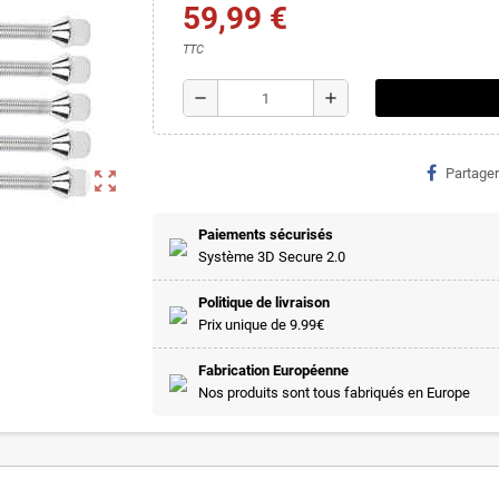
59,99 €
TTC
remove
add
Partager
zoom_out_map
Paiements sécurisés
Système 3D Secure 2.0
Politique de livraison
Prix unique de 9.99€
Fabrication Européenne
Nos produits sont tous fabriqués en Europe