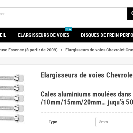
se
NEW
EIL
ELARGISSEURS DE VOIES
DISQUES DE FREIN PER
ruse Essence (à partir de 2009)
chevron_right
Elargisseurs de voies Chevrolet Cru
Elargisseurs de voies Chevrole
Cales aluminiums moulées dans
/10mm/15mm/20mm… juqu’à 5
Type