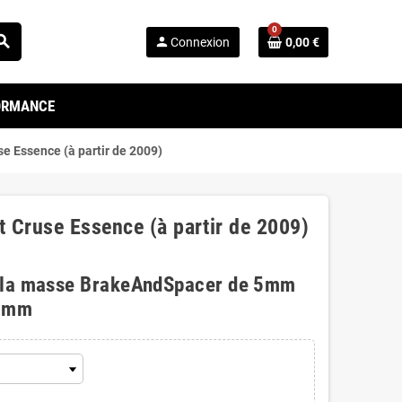
0
arch
person
Connexion
0,00 €
FORMANCE
se Essence (à partir de 2009)
t Cruse Essence (à partir de 2009)
 la masse BrakeAndSpacer de 5mm
0mm