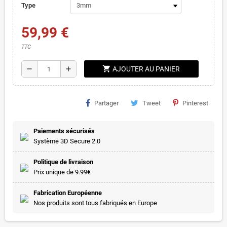
Type
59,99 €
TTC
shopping_cart
remove
add
AJOUTER AU PANIER
Partager
Tweet
Pinterest
Paiements sécurisés
Système 3D Secure 2.0
Politique de livraison
Prix unique de 9.99€
Fabrication Européenne
Nos produits sont tous fabriqués en Europe