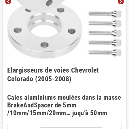
chevron_left
chevron_right
Elargisseurs de voies Chevrolet
Colorado (2005-2008)
Cales aluminiums moulées dans la masse
BrakeAndSpacer de 5mm
/10mm/15mm/20mm… juqu’à 50mm