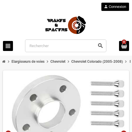
person
Connexion
0
view_headline
search
chevron_right
chevron_right
chevron_right
chevron_right
Elargisseurs de voies
Chevrolet
Chevrolet Colorado (2005-2008)
E