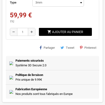
Type
59,99 €
TTC
shopping_cart
remove
add
AJOUTER AU PANIER
Partager
Tweet
Pinterest
Paiements sécurisés
Système 3D Secure 2.0
Politique de livraison
Prix unique de 9.99€
Fabrication Européenne
Nos produits sont tous fabriqués en Europe