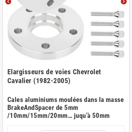
chevron_left
chevron_right
Elargisseurs de voies Chevrolet
Cavalier (1982-2005)
Cales aluminiums moulées dans la masse
BrakeAndSpacer de 5mm
/10mm/15mm/20mm… juqu’à 50mm