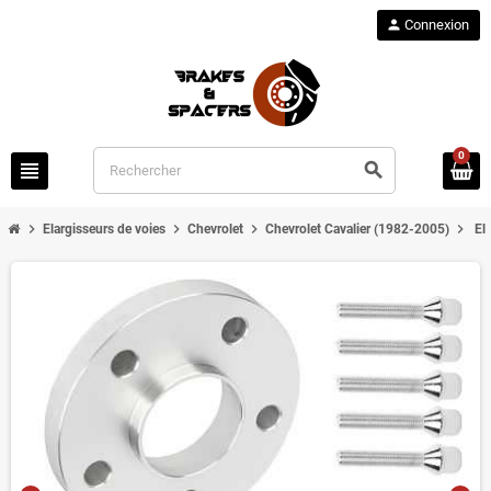
person
Connexion
0
view_headline
search
chevron_right
chevron_right
chevron_right
chevron_right
Elargisseurs de voies
Chevrolet
Chevrolet Cavalier (1982-2005)
El